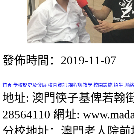
發佈時間：2019-11-07
首頁
學校歷史及發展
校園資訊
課程與教學
校園設施
招生
聯絡
地址: 澳門筷子基俾若翰街28號
28564110 網址: www.madal
分校地址：澳門老人院前地1