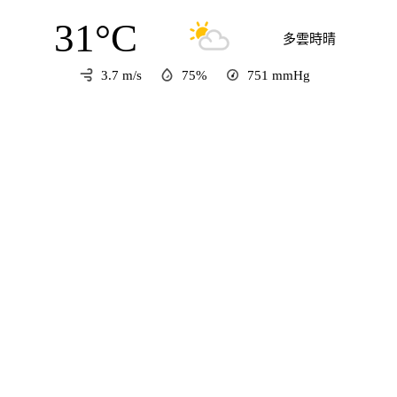
31°C
多雲時晴
3.7 m/s
75%
751
mmHg