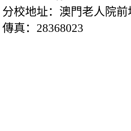
分校地址：澳門老人院前地1
傳真：28368023