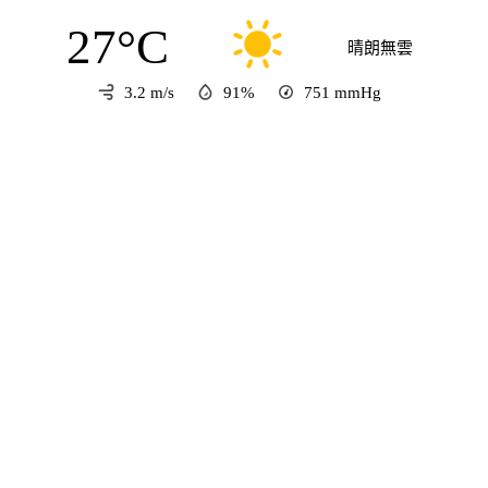
27°C
晴朗無雲
3.2 m/s
91%
751
mmHg