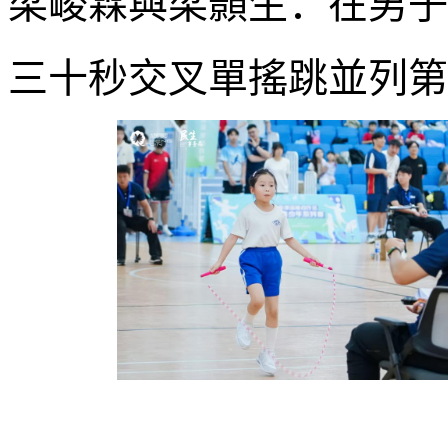
梁峻霖與梁顥生：在男子
三十秒交叉單搖跳並列第