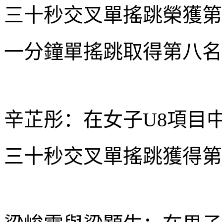
三十秒交叉單搖跳榮獲第
一分鐘單搖跳取得第八名
辛芷彤：在女子U8項目
三十秒交叉單搖跳獲得第