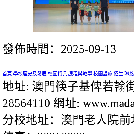
發佈時間：2025-09-13
首頁
學校歷史及發展
校園資訊
課程與教學
校園設施
招生
聯絡
地址: 澳門筷子基俾若翰街28號
28564110 網址: www.madal
分校地址：澳門老人院前地1