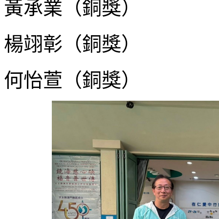
黃承業（銅獎）
楊翊彰（銅獎）
何怡萱（銅獎）