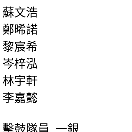
蘇文浩
鄭晞諾
黎宸希
岑梓泓
林宇軒
李嘉懿
擊鼓隊員 一銀