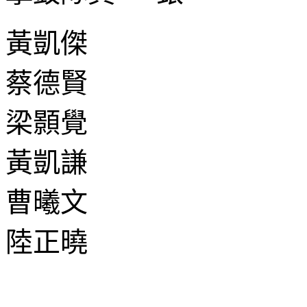
黃凱傑
蔡德賢
梁顥覺
黃凱謙
曹曦文
陸正曉