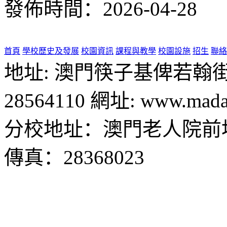
發佈時間：2026-04-28
首頁
學校歷史及發展
校園資訊
課程與教學
校園設施
招生
聯絡
地址: 澳門筷子基俾若翰街28號
28564110 網址: www.madal
分校地址：澳門老人院前地1
傳真：28368023