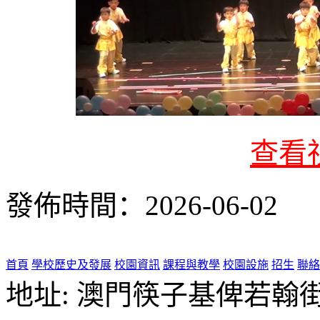
查看
發佈時間：2026-06-02
首頁
學校歷史及發展
校園資訊
課程與教學
校園設施
招生
聯絡
地址: 澳門筷子基俾若翰街28號