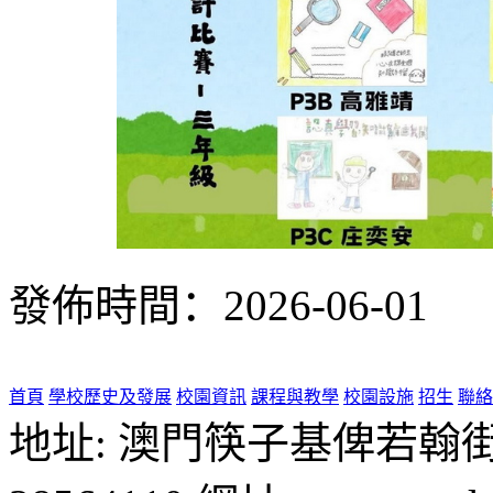
發佈時間：2026-06-01
首頁
學校歷史及發展
校園資訊
課程與教學
校園設施
招生
聯絡
地址: 澳門筷子基俾若翰街28號