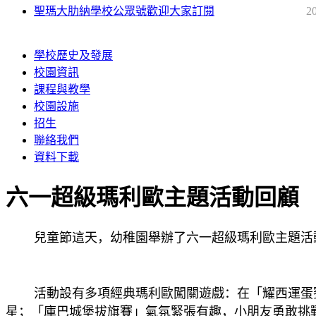
聖瑪大肋納學校公眾號歡迎大家訂閱
2
學校歷史及發展
校園資訊
課程與教學
校園設施
招生
聯絡我們
資料下載
六一超級瑪利歐主題活動回顧
兒童節這天，幼稚園舉辦了六一超級瑪利歐主題活動
活動設有多項經典瑪利歐闖關遊戲：在「耀西運蛋賽
星；「庫巴城堡拔旗賽」氣氛緊張有趣，小朋友勇敢挑戰