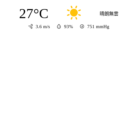
27°C
晴朗無雲
3.6 m/s
93%
751
mmHg