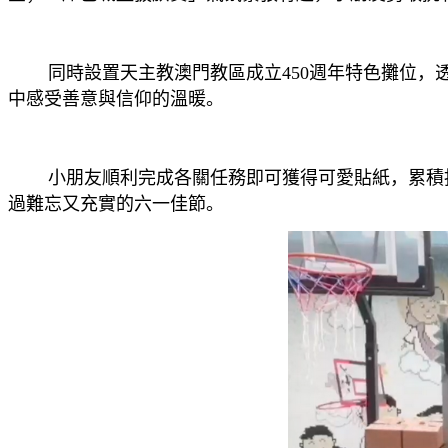
同時設置天主教澳門教區成立450週年特色攤位，透
中感受善意與信仰的溫暖。
小朋友順利完成各關任務即可獲得可愛貼紙，累積指
過難忘又充實的六一佳節。