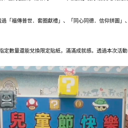
過「福傳普世．套圈獻禮」、「同心同德．信仰拼圖」
定數量還能兌換限定貼紙，滿滿成就感。透過本次活動