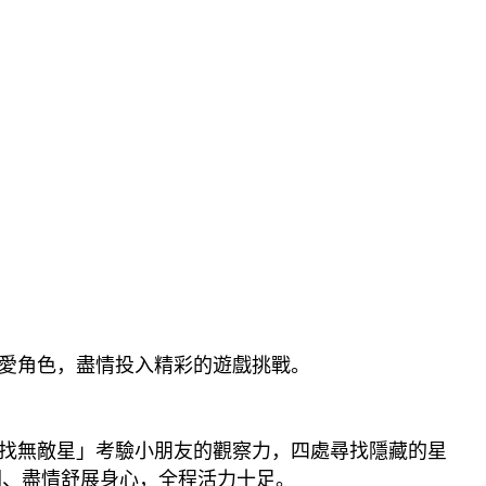
愛角色，盡情投入精彩的遊戲挑戰。
找無敵星」考驗小朋友的觀察力，四處尋找隱藏的星
關、盡情舒展身心，全程活力十足。