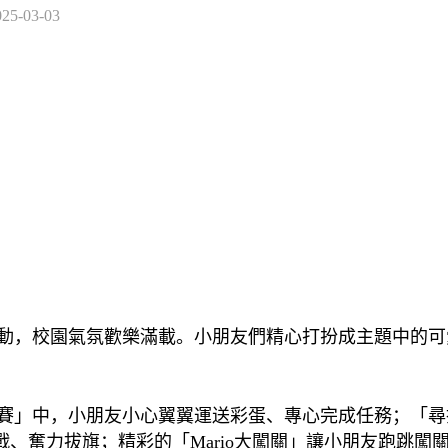
025-03-03
，校園氣氛歡樂滿載。小朋友們精心打扮成主題中的可
」中，小朋友小心翼翼運送彩蛋、專心完成任務；「尋
、奮力拔旗；精彩的「Mario大闖關」讓小朋友跑跳闖