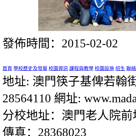
發佈時間：2015-02-02
首頁
學校歷史及發展
校園資訊
課程與教學
校園設施
招生
聯絡
地址: 澳門筷子基俾若翰街28號
28564110 網址: www.madal
分校地址：澳門老人院前地1
傳真：28368023