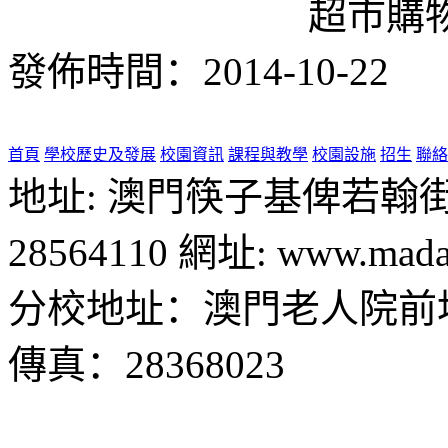
超市購
發佈時間：2014-10-22
首頁
學校歷史及發展
校園資訊
課程與教學
校園設施
招生
聯絡
地址: 澳門筷子基俾若翰街28號
28564110 網址: www.madal
分校地址：澳門老人院前地1
傳真：28368023