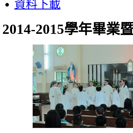
資料下載
2014-2015學年畢