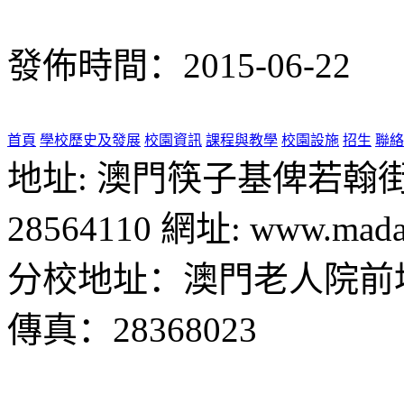
發佈時間：2015-06-22
首頁
學校歷史及發展
校園資訊
課程與教學
校園設施
招生
聯絡
地址: 澳門筷子基俾若翰街28號
28564110 網址: www.madal
分校地址：澳門老人院前地1
傳真：28368023