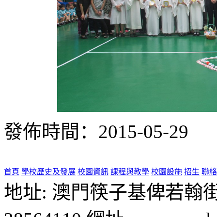
發佈時間：2015-05-29
首頁
學校歷史及發展
校園資訊
課程與教學
校園設施
招生
聯絡
地址: 澳門筷子基俾若翰街28號