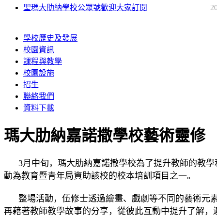
聖瑪大肋納學校公眾號歡迎大家訂閱
2
學校歷史及發展
校園資訊
課程與教學
校園設施
招生
聯絡我們
資料下載
瑪大肋納嘉諾撒學校藝術靈修
3月中旬，瑪大肋納嘉諾撒學校為了提升教師的教學和
動為教育暨青年局資助該校的校本培訓項目之一。
整場活動，伍修士透過繪畫、戲劇等不同的藝術元素
再藉著教師教學故事的分享，從彼此互動中提升了解，