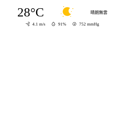
28°C
晴朗無雲
4.1 m/s
91%
752
mmHg