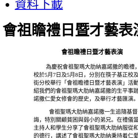
資料下載
會祖瞻禮日暨才藝表
會祖瞻禮日暨才藝表演
為慶祝會祖聖瑪大肋納嘉諾撒的瞻禮
校於5月7日及5月8日，分別在筷子基正校
街分校舉行「會祖瞻禮日暨才藝表演」活
紹我們的會祖聖瑪大肋納嘉諾撒的生平事
諾撒仁愛女修會的歷史，及舉行才藝匯演
會祖聖瑪大肋納嘉諾撒一生追隨基督
誨，特別關顧貧困與弱小的弟兄。在禮儀
主持人和學生分享了會祖聖瑪大肋納服從
的德行，講述了會祖聖瑪大肋納秉持着仁