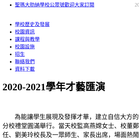
聖瑪大肋納學校公眾號歡迎大家訂閱
2
學校歷史及發展
校園資訊
課程與教學
校園設施
招生
聯絡我們
資料下載
2020-2021學年才藝匯演
為能讓學生展現及發揮才華，建立自信大方的氣質，
分校禮堂圓滿舉行。當天校監高燕嫦女士、校董鄭
任、劉美玲校長及一眾師生、家長出席，場面熱