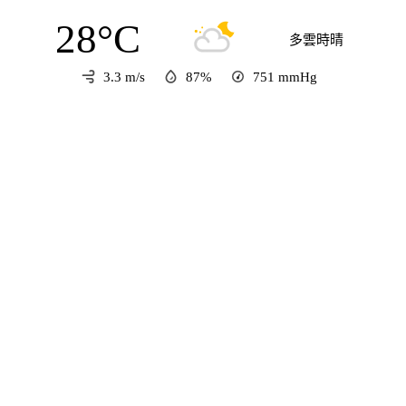
28°C
多雲時晴
3.3 m/s
87%
751
mmHg