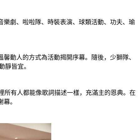
樂劇、啦啦隊、時裝表演、球類活動、功夫、瑜
馨動人的方式為活動揭開序幕。隨後，少獅隊、
，動靜皆宜。
裡所有人都能像歌詞描述一樣，充滿主的恩典。在
謝幕。