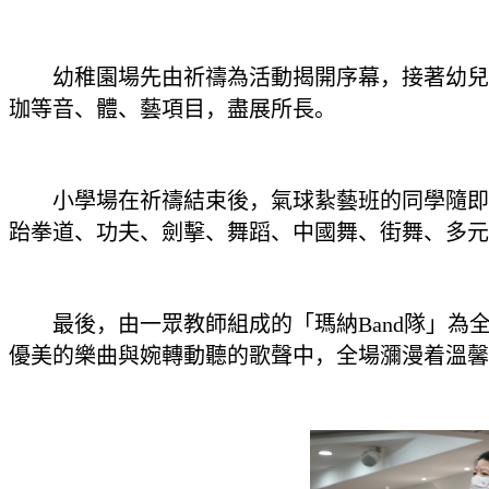
幼稚園場先由祈禱為活動揭開序幕，接著幼兒表
珈等音、體、藝項目，盡展所長。
小學場在祈禱結束後，氣球紥藝班的同學隨即即
跆拳道、功夫、劍擊、舞蹈、中國舞、街舞、多元運
最後，由一眾教師組成的「瑪納Band隊」為
優美的樂曲與婉轉動聽的歌聲中，全場瀰漫着溫馨