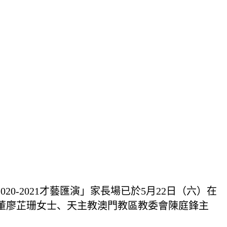
2021才藝匯演」家長場已於5月22日（六）在
董廖芷珊女士、天主教澳門教區教委會陳庭鋒主