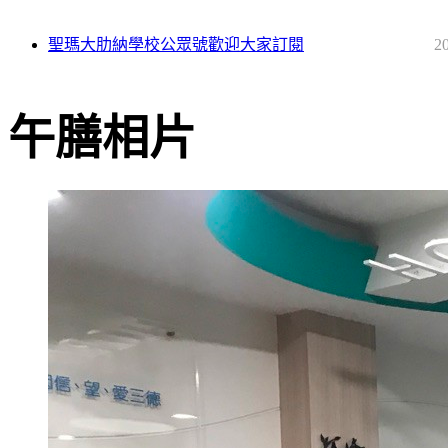
聖瑪大肋納學校公眾號歡迎大家訂閱
2
午膳相片