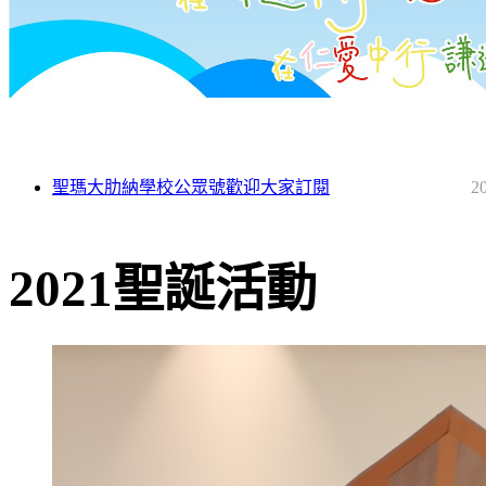
聖瑪大肋納學校公眾號歡迎大家訂閱
2
2021聖誕活動