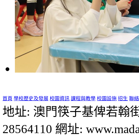
首頁
學校歷史及發展
校園資訊
課程與教學
校園設施
招生
聯絡
地址: 澳門筷子基俾若翰街28號
28564110 網址: www.madal