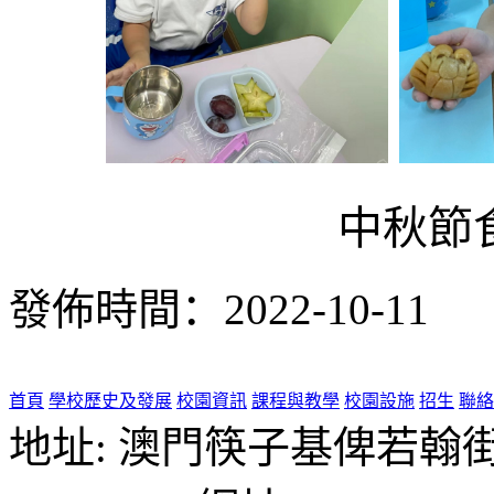
中秋節
發佈時間：2022-10-11
首頁
學校歷史及發展
校園資訊
課程與教學
校園設施
招生
聯絡
地址: 澳門筷子基俾若翰街28號