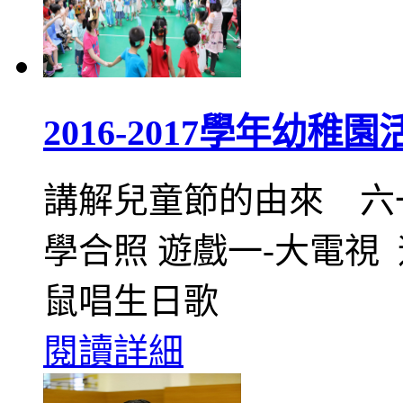
2016-2017學年幼稚
講解兒童節的由來 六
學合照 遊戲一-大電視 
鼠唱生日歌
閱讀詳細