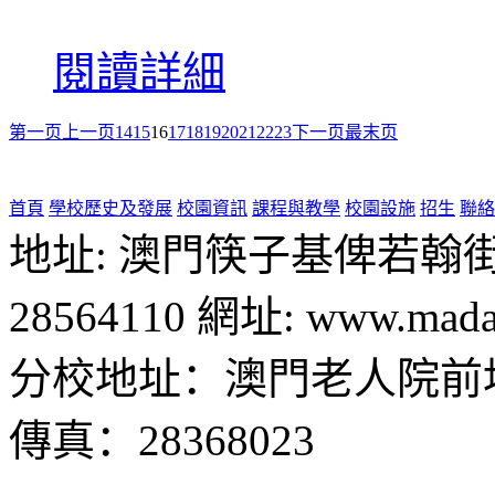
閱讀詳細
第一页
上一页
14
15
16
17
18
19
20
21
22
23
下一页
最末页
首頁
學校歷史及發展
校園資訊
課程與教學
校園設施
招生
聯絡
地址: 澳門筷子基俾若翰街28號
28564110 網址: www.madal
分校地址：澳門老人院前地1
傳真：28368023