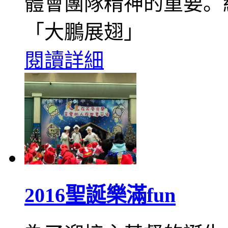
體會團隊精神的重要。
「大鵬展翅」
閱讀詳細
2016聖誕樂滿fun