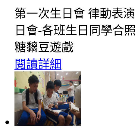
第一次生日會 律動表
日會-各班生日同學合照 
糖黐豆遊戲
閱讀詳細