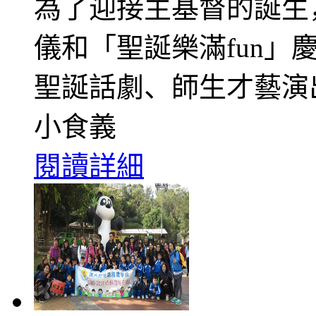
為了迎接主基督的誕生，
儀和「聖誕樂滿fun
聖誕話劇、師生才藝演
小食義
閱讀詳細