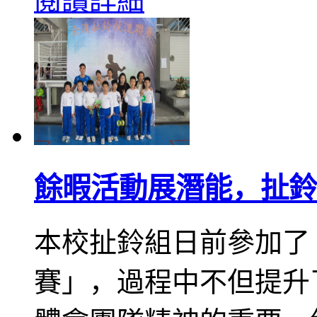
閱讀詳細
餘暇活動展潛能，扯鈴
本校扯鈴組日前參加了「
賽」，過程中不但提升