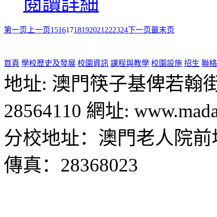
閱讀詳細
第一页
上一页
15
16
17
18
19
20
21
22
23
24
下一页
最末页
首頁
學校歷史及發展
校園資訊
課程與教學
校園設施
招生
聯絡
地址: 澳門筷子基俾若翰街28號
28564110 網址: www.madal
分校地址：澳門老人院前地1
傳真：28368023