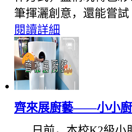
筆揮灑創意，還能嘗試
閱讀詳細
齊來展廚藝——小小廚
日前，本校K2級小