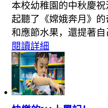
本校幼稚園的中秋慶祝
起聽了《嫦娥奔月》的
和應節水果，還提著自
閱讀詳細