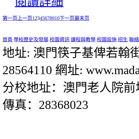
閱讀詳細
第一页
上一页
1
2
3
4
5
6
7
8
9
10
下一页
最末页
首頁
學校歷史及發展
校園資訊
課程與教學
校園設施
招生
聯絡
地址: 澳門筷子基俾若翰街28號
28564110 網址: www.madal
分校地址：澳門老人院前地1
傳真：28368023