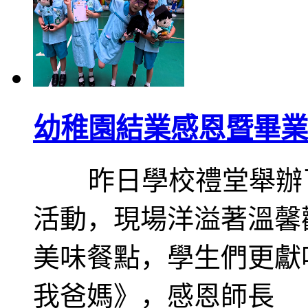
幼稚園結業感恩暨畢業
昨日學校禮堂舉辦了
活動，現場洋溢著溫馨
美味餐點，學生們更獻
我爸媽》，感恩師長