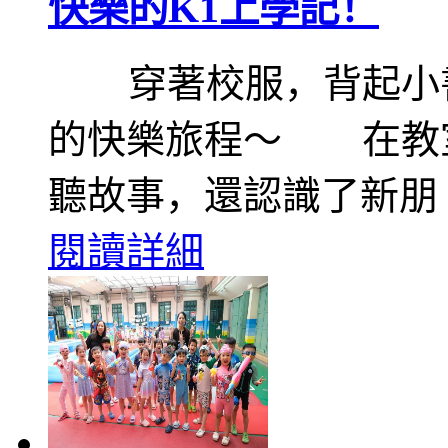
​快樂的K1上學記！
穿著校服，背起小書
的快樂旅程～ 在教
聽故事，還認識了新朋
閱讀詳細