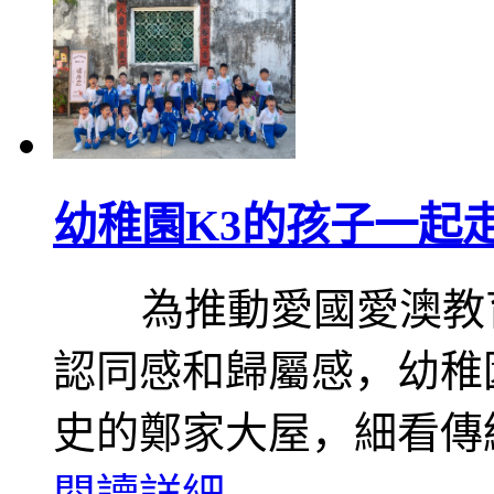
幼稚園K3的孩子一起
為推動愛國愛澳教育
認同感和歸屬感，幼稚
史的鄭家大屋，細看