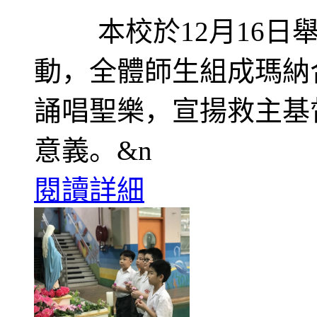
本校於12月16日舉
動，全體師生組成瑪納
誦唱聖樂，宣揚救主基
意義。&n
閱讀詳細