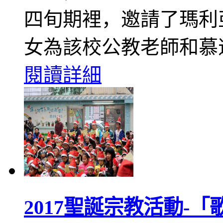
四旬期裡，邀請了瑪利
女為該校公教老師和慕
閱讀詳細
2017聖誕宗教活動-