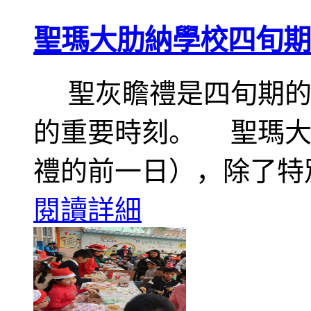
聖瑪大肋納學校四旬期
聖灰瞻禮是四旬期的
的重要時刻。 聖瑪大
禮的前一日），除了特
閱讀詳細