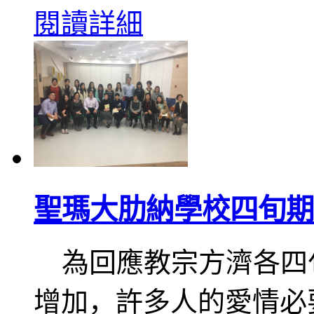
閱讀詳細
聖瑪大肋納學校四旬期
為回應教宗方濟各四
增加，許多人的愛情必