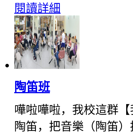
閱讀詳細
陶笛班
嘩啦嘩啦，我校這群【
陶笛，把音樂（陶笛）