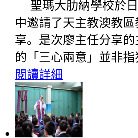
聖瑪大肋納學校於日
中邀請了天主教澳教區
享。是次廖主任分享的
的「三心兩意」並非指
閱讀詳細