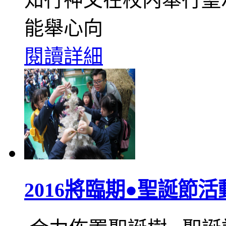
能舉心向
閱讀詳細
2016將臨期●聖誕節