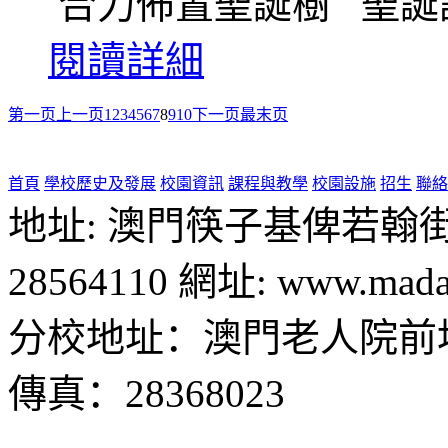
合力佈置聖誕樹 聖誕
閱讀詳細
第一页
上一页
1
2
3
4
5
6
7
8
9
10
下一页
最末页
首頁
學校歷史及發展
校園資訊
課程與教學
校園設施
招生
聯絡
地址: 澳門筷子基俾若翰街28號
28564110 網址: www.madal
分校地址：澳門老人院前地1
傳真：28368023