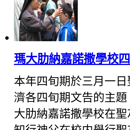
瑪大肋納嘉諾撒學校四
本年四旬期於三月一日
濟各四旬期文告的主題
大肋納嘉諾撒學校在聖
知行神父在校内舉行聖