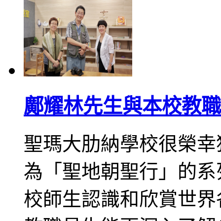
鄺耀林先生與本校教職
聖瑪大肋納學校很榮幸
為「聖地朝聖行」的系
校師生認識和欣賞世界