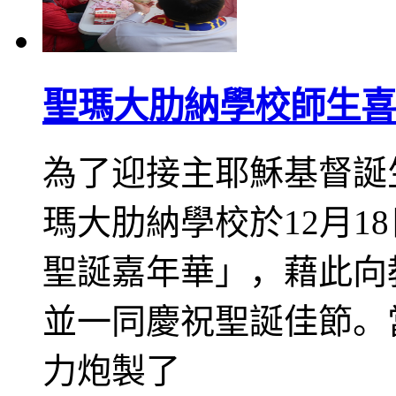
聖瑪大肋納學校師生喜
為了迎接主耶穌基督誕
瑪大肋納學校於12月1
聖誕嘉年華」，藉此向
並一同慶祝聖誕佳節。
力炮製了