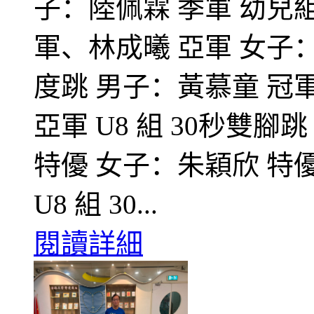
子：陸佩霖 季軍 幼兒組
軍、林成曦 亞軍 女子：
度跳 男子：黃慕童 冠
亞軍 U8 組 30秒雙
特優 女子：朱穎欣 特
U8 組 30...
閱讀詳細