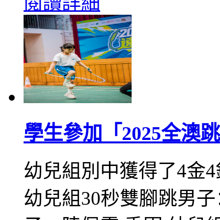
閱讀詳細
學生參加「2025全澳
幼兒組別中獲得了4金
幼兒組30秒雙腳跳男