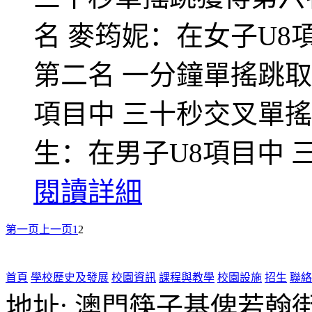
名 麥筠妮：在女子U8
第二名 一分鐘單搖跳取
項目中 三十秒交叉單
生：在男子U8項目中 
閱讀詳細
第一页
上一页
1
2
首頁
學校歷史及發展
校園資訊
課程與教學
校園設施
招生
聯絡
地址: 澳門筷子基俾若翰街28號