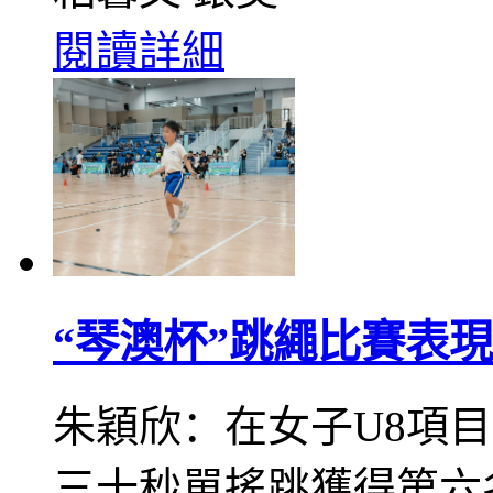
閱讀詳細
“琴澳杯”跳繩比賽表
朱穎欣：在女子U8項
三十秒單搖跳獲得第六